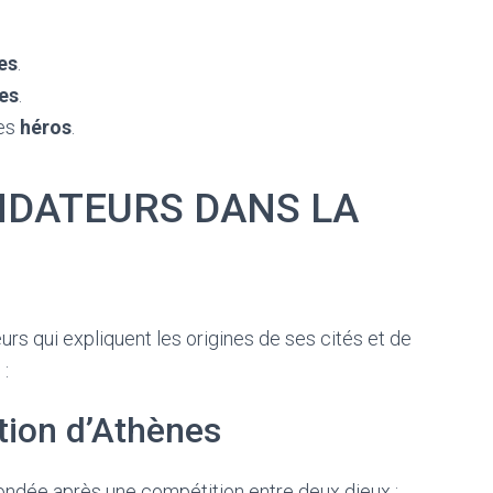
es
.
es
.
es
héros
.
NDATEURS DANS LA
s qui expliquent les origines de ses cités et de
 :
tion d’Athènes
 fondée après une compétition entre deux dieux :