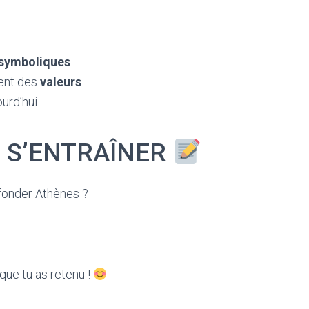
symboliques
.
ent des
valeurs
.
urd’hui.
R S’ENTRAÎNER
 fonder Athènes ?
que tu as retenu !