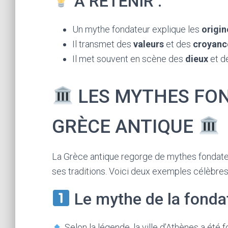
À RETENIR :
Un mythe fondateur explique les
origin
Il transmet des
valeurs
et des
croyanc
Il met souvent en scène des
dieux
et d
LES MYTHES FO
GRÈCE ANTIQUE
La Grèce antique regorge de mythes fondateur
ses traditions. Voici deux exemples célèbres
Le mythe de la fonda
Selon la légende, la ville d’Athènes a été