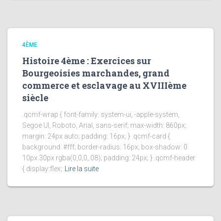
4ÈME
Histoire 4ème : Exercices sur
Bourgeoisies marchandes, grand
commerce et esclavage au XVIIIème
siècle
.qcmf-wrap { font-family: system-ui, -apple-system,
Segoe UI, Roboto, Arial, sans-serif; max-width: 860px;
margin: 24px auto; padding: 16px; } .qcmf-card {
background: #fff; border-radius: 16px; box-shadow: 0
10px 30px rgba(0,0,0,.08); padding: 24px; } .qcmf-header
{ display:flex;
Lire la suite