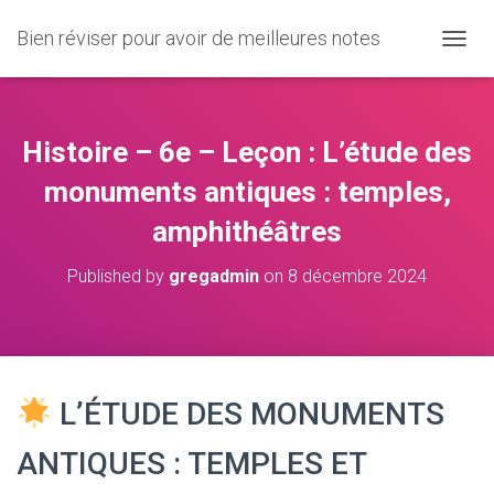
Bien réviser pour avoir de meilleures notes
O
U
V
R
I
Histoire – 6e – Leçon : L’étude des
R
/
monuments antiques : temples,
F
amphithéâtres
E
R
M
Published by
gregadmin
on
8 décembre 2024
E
R
L
A
N
A
L’ÉTUDE DES MONUMENTS
V
I
ANTIQUES : TEMPLES ET
G
A