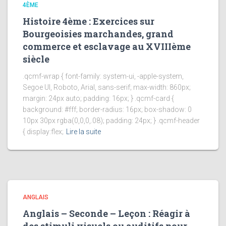
4ÈME
Histoire 4ème : Exercices sur
Bourgeoisies marchandes, grand
commerce et esclavage au XVIIIème
siècle
.qcmf-wrap { font-family: system-ui, -apple-system,
Segoe UI, Roboto, Arial, sans-serif; max-width: 860px;
margin: 24px auto; padding: 16px; } .qcmf-card {
background: #fff; border-radius: 16px; box-shadow: 0
10px 30px rgba(0,0,0,.08); padding: 24px; } .qcmf-header
{ display:flex;
Lire la suite
ANGLAIS
Anglais – Seconde – Leçon : Réagir à