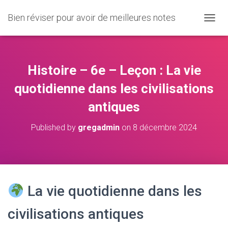
Bien réviser pour avoir de meilleures notes
O
U
V
R
I
Histoire – 6e – Leçon : La vie
R
/
quotidienne dans les civilisations
F
antiques
E
R
M
Published by
gregadmin
on
8 décembre 2024
E
R
L
A
N
A
La vie quotidienne dans les
V
I
civilisations antiques
G
A