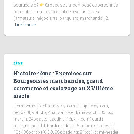
bourgeoisie ?
Groupe social composé de personnes
non nobles mais disposant de revenus élevés
(armateurs, négociants, banquiers, marchands). 2.
Lire la suite
4ÈME
Histoire 4ème : Exercices sur
Bourgeoisies marchandes, grand
commerce et esclavage au XVIIIème
siècle
.qcmf-wrap { font-family: system-ui, -apple-system,
Segoe UI, Roboto, Arial, sans-serif; max-width: 860px;
margin: 24px auto; padding: 16px; } .qcmf-card {
background: #fff; border-radius: 16px; box-shadow: 0
10px 30px rgba(0,0,0,.08); padding: 24px; } .qcmf-header