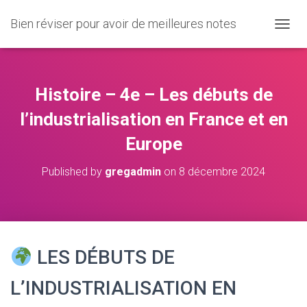
Bien réviser pour avoir de meilleures notes
O
U
V
R
I
Histoire – 4e – Les débuts de
R
/
l’industrialisation en France et en
F
Europe
E
R
M
Published by
gregadmin
on
8 décembre 2024
E
R
L
A
N
A
LES DÉBUTS DE
V
I
L’INDUSTRIALISATION EN
G
A