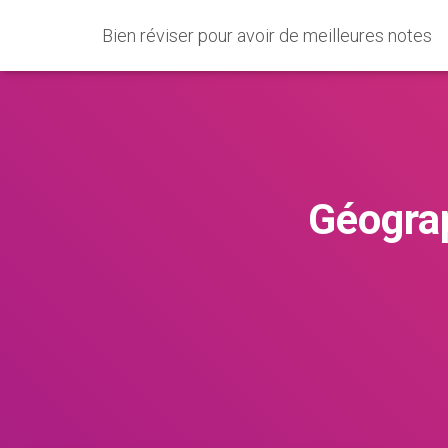
Bien réviser pour avoir de meilleures notes
Géogra