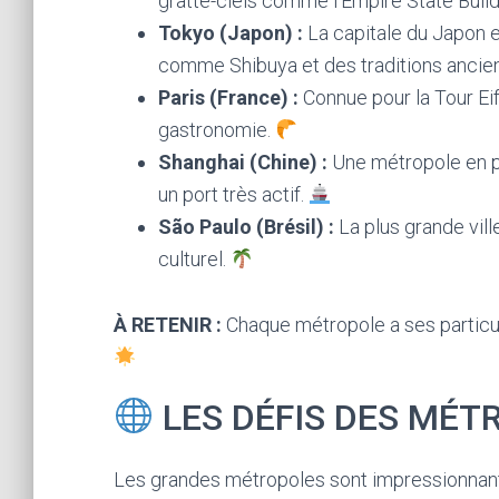
gratte-ciels comme l’Empire State Buildi
Tokyo (Japon) :
La capitale du Japon e
comme Shibuya et des traditions anci
Paris (France) :
Connue pour la Tour Eif
gastronomie.
Shanghai (Chine) :
Une métropole en pl
un port très actif.
São Paulo (Brésil) :
La plus grande vil
culturel.
À RETENIR :
Chaque métropole a ses particula
LES DÉFIS DES MÉT
Les grandes métropoles sont impressionnant