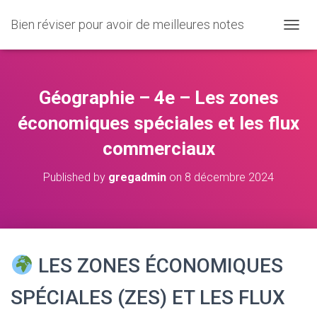
Bien réviser pour avoir de meilleures notes
O
U
V
R
I
Géographie – 4e – Les zones
R
/
économiques spéciales et les flux
F
commerciaux
E
R
M
Published by
gregadmin
on
8 décembre 2024
E
R
L
A
N
A
LES ZONES ÉCONOMIQUES
V
I
SPÉCIALES (ZES) ET LES FLUX
G
A