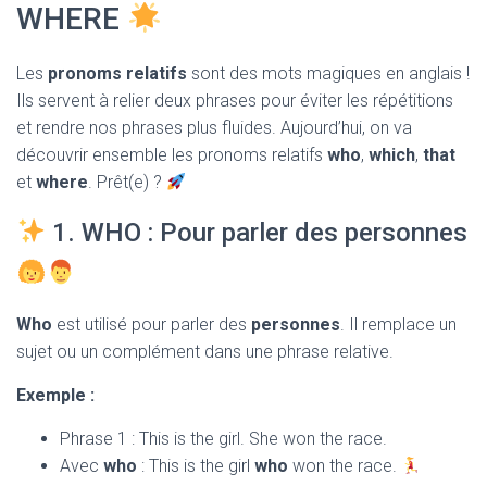
T
WHERE
I
O
N
Les
pronoms relatifs
sont des mots magiques en anglais !
Ils servent à relier deux phrases pour éviter les répétitions
et rendre nos phrases plus fluides. Aujourd’hui, on va
découvrir ensemble les pronoms relatifs
who
,
which
,
that
et
where
. Prêt(e) ?
1. WHO : Pour parler des personnes
Who
est utilisé pour parler des
personnes
. Il remplace un
sujet ou un complément dans une phrase relative.
Exemple :
Phrase 1 : This is the girl. She won the race.
Avec
who
: This is the girl
who
won the race.