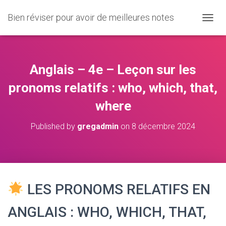
Bien réviser pour avoir de meilleures notes
O
U
V
R
I
Anglais – 4e – Leçon sur les
R
/
pronoms relatifs : who, which, that,
F
where
E
R
M
Published by
gregadmin
on
8 décembre 2024
E
R
L
A
N
A
LES PRONOMS RELATIFS EN
V
I
ANGLAIS : WHO, WHICH, THAT,
G
A