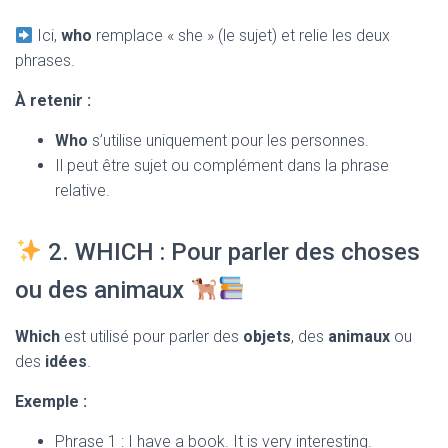
Ici,
who
remplace « she » (le sujet) et relie les deux
phrases.
À retenir :
Who
s’utilise uniquement pour les personnes.
Il peut être sujet ou complément dans la phrase
relative.
2. WHICH : Pour parler des choses
ou des animaux
Which
est utilisé pour parler des
objets
, des
animaux
ou
des
idées
.
Exemple :
Phrase 1 : I have a book. It is very interesting.