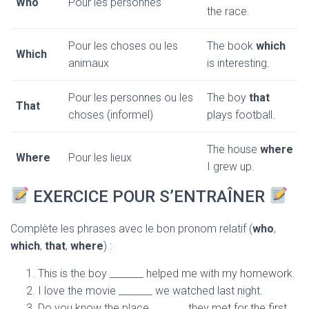
Who
Pour les personnes
the race.
Pour les choses ou les
The book
which
Which
animaux
is interesting.
Pour les personnes ou les
The boy
that
That
choses (informel)
plays football.
The house
where
Where
Pour les lieux
I grew up.
EXERCICE POUR S’ENTRAÎNER
Complète les phrases avec le bon pronom relatif (
who
,
which
,
that
,
where
) :
This is the boy _______ helped me with my homework.
I love the movie _______ we watched last night.
Do you know the place _______ they met for the first