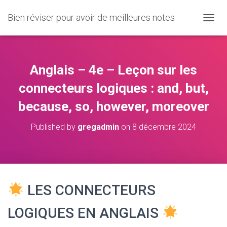
Bien réviser pour avoir de meilleures notes
O
U
V
R
I
Anglais – 4e – Leçon sur les
R
/
connecteurs logiques : and, but,
F
because, so, however, moreover
E
R
M
Published by
gregadmin
on
8 décembre 2024
E
R
L
A
N
A
LES CONNECTEURS
V
I
LOGIQUES EN ANGLAIS
G
A