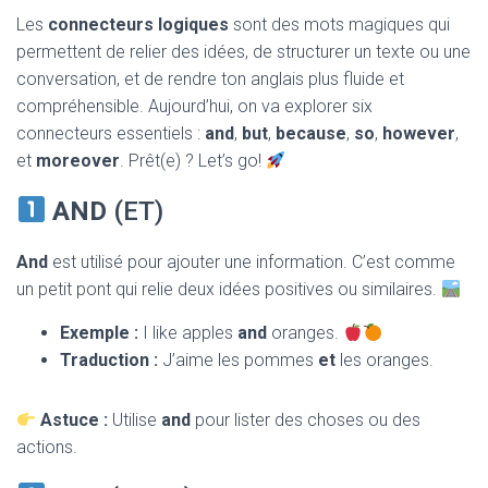
T
Les
connecteurs logiques
sont des mots magiques qui
I
O
permettent de relier des idées, de structurer un texte ou une
N
conversation, et de rendre ton anglais plus fluide et
compréhensible. Aujourd’hui, on va explorer six
connecteurs essentiels :
and
,
but
,
because
,
so
,
however
,
et
moreover
. Prêt(e) ? Let’s go!
AND
(ET)
And
est utilisé pour ajouter une information. C’est comme
un petit pont qui relie deux idées positives ou similaires.
Exemple :
I like apples
and
oranges.
Traduction :
J’aime les pommes
et
les oranges.
Astuce :
Utilise
and
pour lister des choses ou des
actions.