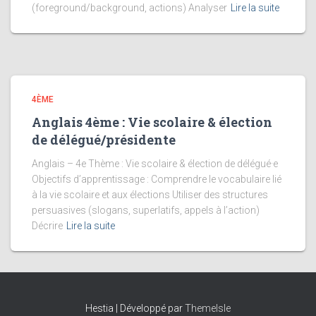
(foreground/background, actions) Analyser
Lire la suite
4ÈME
Anglais 4ème : Vie scolaire & élection
de délégué/présidente
Anglais – 4e Thème : Vie scolaire & élection de délégué·e
Objectifs d’apprentissage : Comprendre le vocabulaire lié
à la vie scolaire et aux élections Utiliser des structures
persuasives (slogans, superlatifs, appels à l’action)
Décrire
Lire la suite
Hestia | Développé par
ThemeIsle