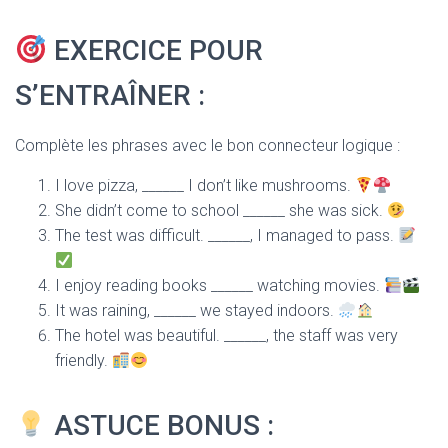
EXERCICE POUR
S’ENTRAÎNER :
Complète les phrases avec le bon connecteur logique :
I love pizza, ______ I don’t like mushrooms.
She didn’t come to school ______ she was sick.
The test was difficult. ______, I managed to pass.
I enjoy reading books ______ watching movies.
It was raining, ______ we stayed indoors.
The hotel was beautiful. ______, the staff was very
friendly.
ASTUCE BONUS :