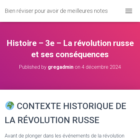
Bien réviser pour avoir de meilleures notes
O
U
V
R
I
Histoire – 3e – La révolution russe
R
/
et ses conséquences
F
E
Published by
gregadmin
on
4 décembre 2024
R
M
E
R
L
A
CONTEXTE HISTORIQUE DE
N
A
V
LA RÉVOLUTION RUSSE
I
G
A
Avant de plonger dans les événements de la révolution