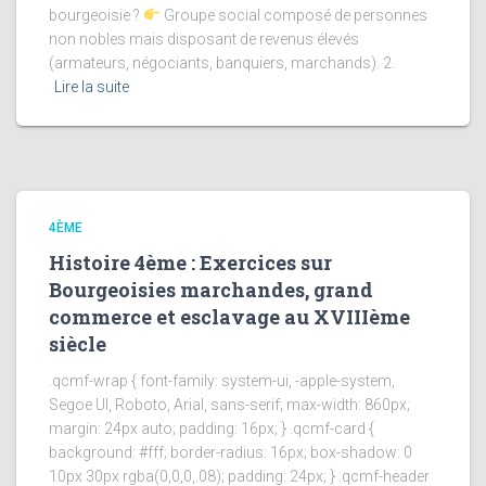
bourgeoisie ?
Groupe social composé de personnes
non nobles mais disposant de revenus élevés
(armateurs, négociants, banquiers, marchands). 2.
Lire la suite
4ÈME
Histoire 4ème : Exercices sur
Bourgeoisies marchandes, grand
commerce et esclavage au XVIIIème
siècle
.qcmf-wrap { font-family: system-ui, -apple-system,
Segoe UI, Roboto, Arial, sans-serif; max-width: 860px;
margin: 24px auto; padding: 16px; } .qcmf-card {
background: #fff; border-radius: 16px; box-shadow: 0
10px 30px rgba(0,0,0,.08); padding: 24px; } .qcmf-header