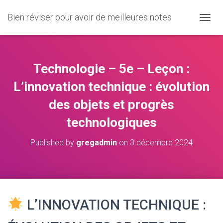
Bien réviser pour avoir de meilleures notes
O
U
V
R
I
Technologie – 5e – Leçon :
R
/
L’innovation technique : évolution
F
des objets et progrès
E
R
technologiques
M
E
R
Published by
gregadmin
on
3 décembre 2024
L
A
N
A
V
I
L’INNOVATION TECHNIQUE :
G
A