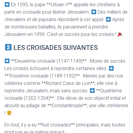
En 1095, le pape **Urbain II** appelle les chrétiens à
partir en croisade pour libérer Jérusalem.
Des milliers de
chevaliers et de paysans répondent à cet appel.
Après
de nombreuses batailles, ils parviennent à prendre
Jérusalem en 1099. C’est un succès pour les croisés !
LES CROISADES SUIVANTES
**Deuxième croisade (1147-1149)** : Moins de succès.
Les croisés échouent à reprendre certaines villes.
**Troisième croisade (1189-1192)** : Menée par des rois
célèbres comme **Richard Cœur de Lion**, elle vise à
reprendre Jérusalem, mais sans succès.
**Quatrième
croisade (1202-1204)** : Elle dévie de son objectif initial et
aboutit au pillage de **Constantinople**, une ville chrétienne
!
En tout, il y a eu **huit croisades** principales, mais toutes
n’ont pas eu le même impact.