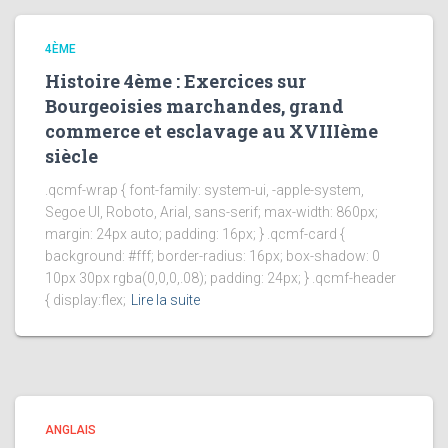
4ÈME
Histoire 4ème : Exercices sur
Bourgeoisies marchandes, grand
commerce et esclavage au XVIIIème
siècle
.qcmf-wrap { font-family: system-ui, -apple-system,
Segoe UI, Roboto, Arial, sans-serif; max-width: 860px;
margin: 24px auto; padding: 16px; } .qcmf-card {
background: #fff; border-radius: 16px; box-shadow: 0
10px 30px rgba(0,0,0,.08); padding: 24px; } .qcmf-header
{ display:flex;
Lire la suite
ANGLAIS