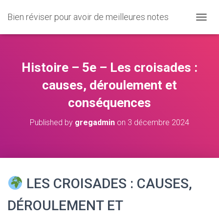
Bien réviser pour avoir de meilleures notes
O
U
V
R
I
Histoire – 5e – Les croisades :
R
/
causes, déroulement et
F
conséquences
E
R
M
Published by
gregadmin
on
3 décembre 2024
E
R
L
A
N
A
LES CROISADES : CAUSES,
V
I
DÉROULEMENT ET
G
A