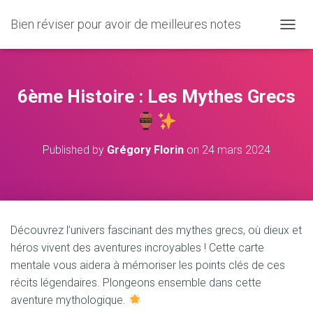
Bien réviser pour avoir de meilleures notes
O
U
V
R
I
6ème Histoire : Les Mythes Grecs
R
/
F
E
Published by
Grégory Florin
on
24 mars 2024
R
M
E
R
L
A
Découvrez l’univers fascinant des mythes grecs, où dieux et
N
héros vivent des aventures incroyables ! Cette carte
A
V
mentale vous aidera à mémoriser les points clés de ces
I
récits légendaires. Plongeons ensemble dans cette
G
aventure mythologique.
A