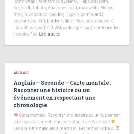
.qcmf-wrap { font-family: system-ui, -apple-system,
Segoe UI, Roboto, Arial, sans-serif; max-width: 860px;
margin: 24px auto; padding: 16px; } .qcmf-card {
background: #fff; border-radius: 16px; box-shadow: 0
10px 30px rgba(0,0,0,.08); padding: 24px; } .qcmf-header
{ display:flex;
Lire la suite
ANGLAIS
Anglais – Seconde – Carte mentale :
Raconter une histoire ou un
événement en respectant une
chronologie
Carte mentale : Raconter une histoire ou un événement
en respectant une chronologie (Anglais – Seconde)
Les sous-thématiques à maîtriser : Les temps verbaux