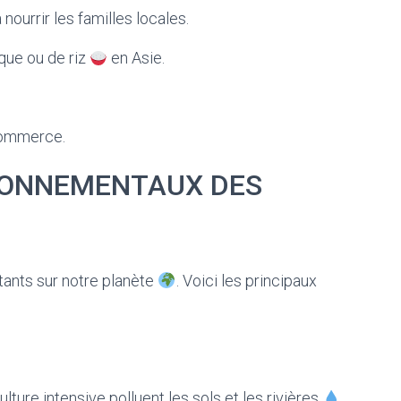
ourrir les familles locales.
que ou de riz
en Asie.
commerce.
RONNEMENTAUX DES
tants sur notre planète
. Voici les principaux
lture intensive polluent les sols et les rivières
,